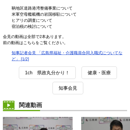
鞆地区道路港湾整備事業について
米軍空母艦載機の岩国移駐について
ヒアリの調査について
宿泊税の検討について
会見の動画は全部で2本あります。
前の動画はこちらをご覧ください。
知事記者会見 「広島県福祉・介護職員合同入職式についてな
ど」 [1/2]
1ch 県政丸分かり！
健康・医療
知事会見
関連動画