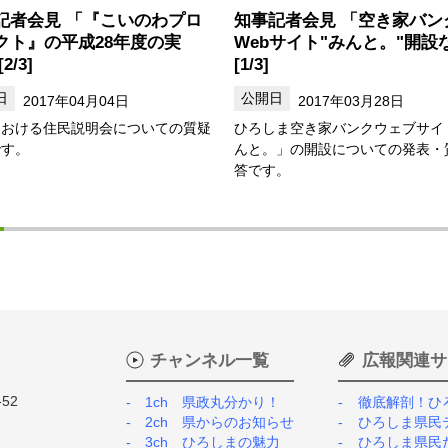
記者会見 「『こいのわプロ
知事記者会見 「空き家バン
クト』の平成28年度の実
Webサイト"みんと。"開設
2/3]
[1/3]
2017年04月04日
2017年03月28日
における住民説明会についての質疑
ひろしま空き家バンクウェブサイ
です。
んと。」の開設についての発表・
答です。
チャンネル一覧
広報関連サ
52
1ch 県政丸分かり！
徹底解剖！ひ
2ch 県からのお知らせ
ひろしま県民
3ch ひろしまの魅力
ひろしま県民