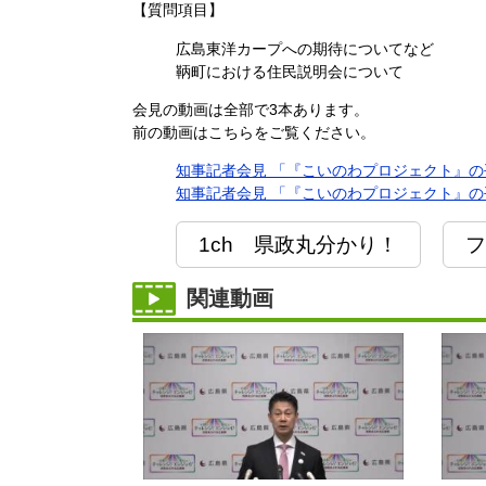
【質問項目】
広島東洋カープへの期待についてなど
鞆町における住民説明会について
会見の動画は全部で3本あります。
前の動画はこちらをご覧ください。
知事記者会見 「『こいのわプロジェクト』の平成
知事記者会見 「『こいのわプロジェクト』の平成
1ch 県政丸分かり！
フ
関連動画