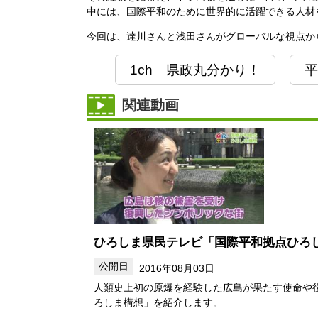
中には、国際平和のために世界的に活躍できる人材
今回は、達川さんと浅田さんがグローバルな視点か
1ch 県政丸分かり！
平
関連動画
ひろしま県民テレビ「国際平和拠点ひろ
2016年08月03日
人類史上初の原爆を経験した広島が果たす使命や
ろしま構想」を紹介します。