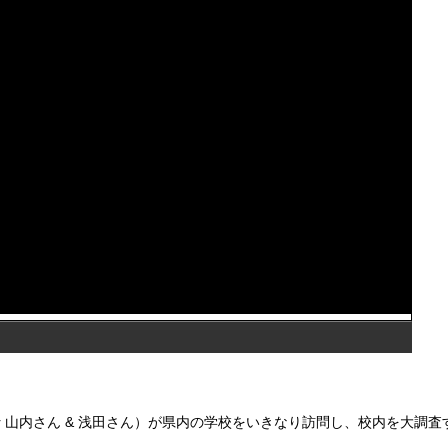
r 山内さん & 浅田さん）が県内の学校をいきなり訪問し、校内を大調査