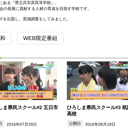
にある『県立呉宮原高等学校』。
社会の発展に貢献する人材の育成を目指す学校です。
ズを出題し、意識調査をしてみました。
和
WEB限定番組
しま県民スクール#2 五日市
ひろしま県民スクール#3 祇
高校
2016年07月29日
2016年08月18日