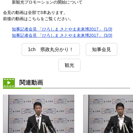
新観光プロモーションの開始について
会見の動画は全部で3本あります。
前後の動画はこちらをご覧ください。
知事記者会見 「ひろしま さとやま未来博2017」 [1/3]
知事記者会見 「ひろしま さとやま未来博2017」 [3/3]
1ch 県政丸分かり！
知事会見
観光
関連動画