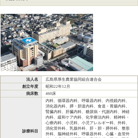
法人名
広島県厚生農業協同組合連合会
創立年度
昭和22年12月
病床数
460床
内科、循環器内科、呼吸器内科、内視鏡内科、
消化器内科、膵・胆道内科、食道・胃腸内科、
腎臓内科、肝臓内科、糖尿病・代謝内科、神経
内科、緩和ケア内科、化学療法内科、精神科・
心療内科、小児科、小児アレルギー科、外科、
消化管外科、乳腺外科、肝・胆・膵外科、整形
診療科目
外科、脳神経外科、呼吸器外科、心臓・血管外