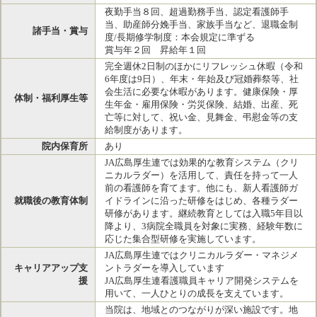
夜勤手当８回、超過勤務手当、認定看護師手
当、助産師分娩手当、家族手当など、退職金制
諸手当・賞与
度/長期修学制度：本会規定に準ずる
賞与年２回 昇給年１回
完全週休2日制のほかにリフレッシュ休暇（令和
6年度は9日）、年末・年始及び冠婚葬祭等、社
会生活に必要な休暇があります。健康保険・厚
体制・福利厚生等
生年金・雇用保険・労災保険、結婚、出産、死
亡等に対して、祝い金、見舞金、弔慰金等の支
給制度があります。
院内保育所
あり
JA広島厚生連では効果的な教育システム（クリ
ニカルラダー）を活用して、責任を持って一人
前の看護師を育てます。他にも、新人看護師ガ
就職後の教育体制
イドラインに沿った研修をはじめ、各種ラダー
研修があります。継続教育としては入職5年目以
降より、3病院全職員を対象に実務、経験年数に
応じた集合型研修を実施しています。
JA広島厚生連ではクリニカルラダー・マネジメ
キャリアアップ支
ントラダーを導入しています
援
JA広島厚生連看護職員キャリア開発システムを
用いて、一人ひとりの成長を支えています。
当院は、地域とのつながりが深い施設です。地