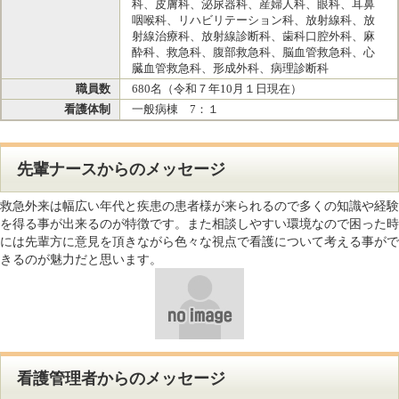
科、皮膚科、泌尿器科、産婦人科、眼科、耳鼻
咽喉科、リハビリテーション科、放射線科、放
射線治療科、放射線診断科、歯科口腔外科、麻
酔科、救急科、腹部救急科、脳血管救急科、心
臓血管救急科、形成外科、病理診断科
職員数
680名（令和７年10月１日現在）
看護体制
一般病棟 7：１
先輩ナースからのメッセージ
救急外来は幅広い年代と疾患の患者様が来られるので多くの知識や経験
を得る事が出来るのが特徴です。また相談しやすい環境なので困った時
には先輩方に意見を頂きながら色々な視点で看護について考える事がで
きるのが魅力だと思います。
看護管理者からのメッセージ