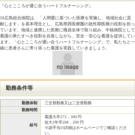
『心とこころが通じ合うハートフルナーシング』
JA広島総合病院は、「人間愛に基づいた医療を実施し、地域社会に貢
献します」を基本理念とし、広島県西医療圏の急性期医療の役割を担っ
ています。地域と連携した医療に職員全体で取り組み、中核病院として
看護の果たすべき役割を自覚しながら、安全・安心な看護を提供してい
ます。「心とこころが通い合うハートフルナーシング」で、私たちと一
緒に患者さんに寄り添った看護を実践していきましょう。
勤務条件等
勤務体制
三交替勤務又は二交替勤務
勤務時間
看護大卒272，300 円
短大3年卒268，200 円
給与
※諸手当の詳細はホームページでご確認くださ
い。