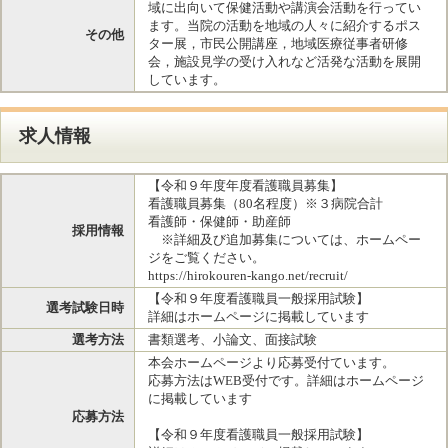
域に出向いて保健活動や講演会活動を行ってい
ます。当院の活動を地域の人々に紹介するポス
その他
ター展，市民公開講座，地域医療従事者研修
会，施設見学の受け入れなど活発な活動を展開
しています。
求人情報
【令和９年度年度看護職員募集】
看護職員募集（80名程度）※３病院合計
看護師・保健師・助産師
採用情報
※詳細及び追加募集については、ホームペー
ジをご覧ください。
https://hirokouren-kango.net/recruit/
【令和９年度看護職員一般採用試験】
選考試験日時
詳細はホームページに掲載しています
選考方法
書類選考、小論文、面接試験
本会ホームページより応募受付ています。
応募方法はWEB受付です。詳細はホームページ
に掲載しています
応募方法
【令和９年度看護職員一般採用試験】