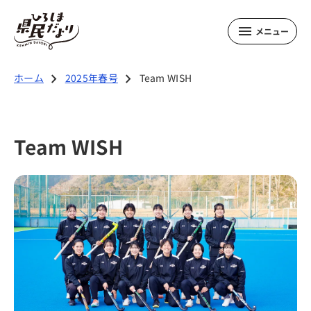
メニュー
2025年春号の記事
chevron_right
chevron_right
ホーム
2025年春号
Team WISH
令和7年度 施策・事業特集
Team WISH
ひろしまの元気を創るひと
Team WISH
春号のお知らせ
春号のプレゼント
PDF版
音声版
点字版