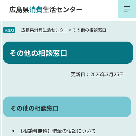
ペ
メ
広島県
消費
生活センター
ー
ニ
メ
ニ
ジ
ュ
ュ
の
ー
広島県消費生活センター
>
その他の相談窓口
現在地
ー
先
を
本
頭
飛
その他の相談窓口
文
で
ば
す。
し
て
更新日：2026年3月25日
本
文
へ
その他の相談窓口
【相談料無料】借金の相談について