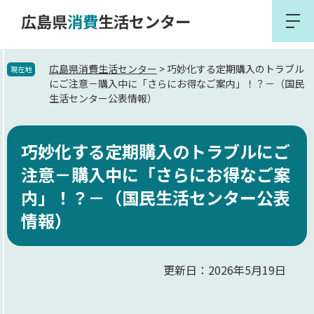
ペ
メ
広島県
消費
生活センター
ー
ニ
メ
ニ
ジ
ュ
ュ
の
ー
広島県消費生活センター
>
巧妙化する定期購入のトラブル
現在地
ー
にご注意－購入中に「さらにお得なご案内」！？－（国民
先
を
生活センター公表情報）
頭
飛
で
ば
本
す。
し
巧妙化する定期購入のトラブルにご
文
て
注意－購入中に「さらにお得なご案
本
内」！？－（国民生活センター公表
文
情報）
へ
更新日：2026年5月19日