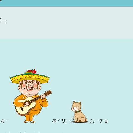
て－
ッキー
ネイリー
ムーチョ