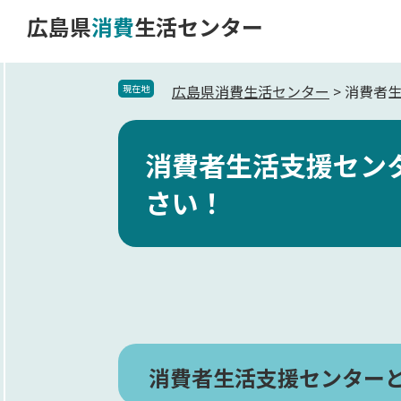
ペ
メ
広島県
消費
生活センター
ー
ニ
ジ
ュ
の
ー
広島県消費生活センター
>
消費者
現在地
先
を
本
頭
飛
消費者生活支援セン
文
で
ば
す。
し
さい！
て
本
文
へ
消費者生活支援センター