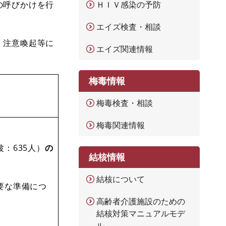
の呼びかけを行
ＨＩＶ感染の予防
エイズ検査・相談
、注意喚起等に
エイズ関連情報
梅毒情報
梅毒検査・相談
梅毒関連情報
波：635人）
の
結核情報
結核について
要な準備につ
高齢者介護施設のための
結核対策マニュアルモデ
ル