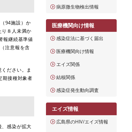
病原微生物検出情報
（94施設）か
医療機関向け情報
たり８人未満か
感染症法に基づく届出
警報継続基準値
除（注意報を含
医療機関向け情報
エイズ関係
意ください。ま
結核関係
定期接種対象者
感染症発生動向調査
エイズ情報
広島県のHIV/エイズ情報
後、感染が拡大