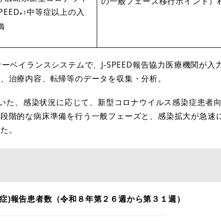
の一般フェーズ移行ポイント）
PEED
中等症以上の入
※1
満
ーベイランスシステムで、J-SPEED報告協力医療機関が入
度、治療内容、転帰等のデータを収集・分析。
ていた、感染状況に応じて、新型コロナウイルス感染症患者
た段階的な病床準備を行う一般フェーズと、感染拡大が急速
いた。
ス感染症)報告患者数（令和８年第２６週から第３１週）