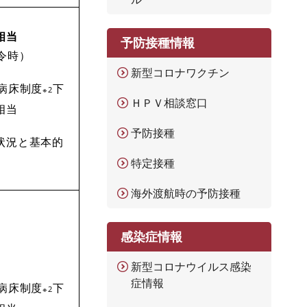
相当
予防接種情報
発令時）
新型コロナワクチン
病床制度
下
※2
ＨＰＶ相談窓口
相当
予防接種
状況と基本的
特定接種
海外渡航時の予防接種
感染症情報
新型コロナウイルス感染
症情報
病床制度
下
※2