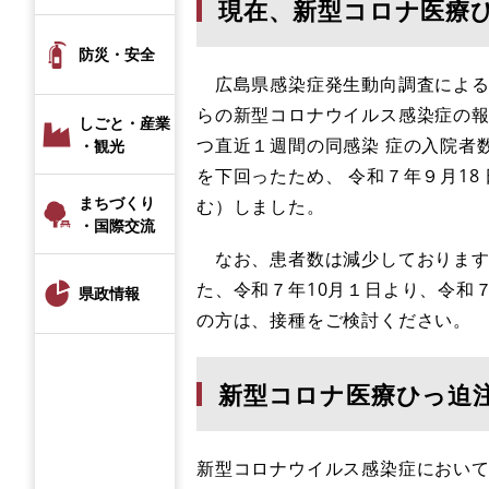
現在、新型コロナ医療
防災・安全
広島県感染症発生動向調査による令
らの新型コロナウイルス感染症の
しごと・産業
つ直近１週間の同感染 症の入院者
・観光
を下回ったため、 令和７年９月18
まちづくり
む）しました。
・国際交流
なお、患者数は減少しております
た、令和７年10月１日より、令和
県政情報
の方は、接種をご検討ください。
新型コロナ医療ひっ迫
新型コロナウイルス感染症におい