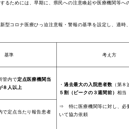
保するためには、早期に、県民への注意喚起や医療機関等へ
新型コロナ医療ひっ迫注意報・警報の基準を設定し、適時
基準
考え方
所管内で
定点医療機関当
・
過去最大の入院患者数
（第８
が８人以上
５割（ピークの３週間前）
相当
⇒ 特に医療機関等に対し、必
内で定点当たり報告患者
いて協力依頼