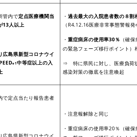
所管内で
定点医療機関当
・
過去最大の入院患者数の８割
が13人以上
（R4.12.16医療非常事態警報
・
重症病床の使用率30％
（確保
の緊急フェーズ移行ポイント）
り広島県新型コロナウイ
PEED
中等症以上の入
⇒ 特に県民に対し、医療負荷
※1
上
感染対策の徹底を注意喚起
内で定点当たり報告患者
・注意報解除と同じ
・重症病床の使用率20％（確保
り広島県新型コロナウイ