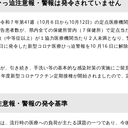
ひっ迫注意報・警報は発令されていません
和７年第41週（10月６日から10月12日）の定点医療機関
報告患者数が、県内全ての保健所管内（７保健所）で定点当
数（中等症以上）が１協力医療機関当たり２人未満となり、
 日に発令した新型コロナ医療ひっ迫警報を10 月16 日に解
が、引き続き、手洗い等の基本的な感染対策の実施にご留
７年度新型コロナワクチン定期接種が開始されましたので、
注意報・警報の発令基準
ては、流行時の医療への負荷が主たる課題の一つであり、今