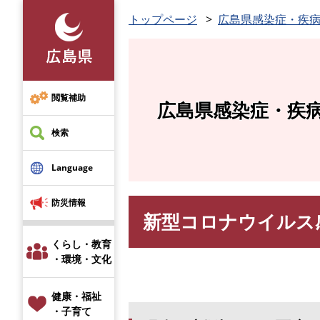
ペ
トップページ
広島県感染症・疾
ー
ジ
の
先
頭
閲覧補助
広島県感染症・疾
で
す
検索
。
Language
防災情報
新型コロナウイルス感
本
文
くらし・教育
・環境・文化
健康・福祉
・子育て