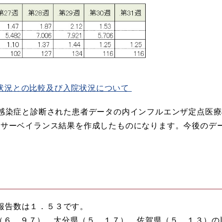
状況との比較及び入院状況について
感染症と診断された患者データの内インフルエンザ定点医
点サーベイランス結果を作成したものになります。今後のデ
り報告数は１．５３です。
（６．９７）、大分県（５．１７）、佐賀県（５．１３）の