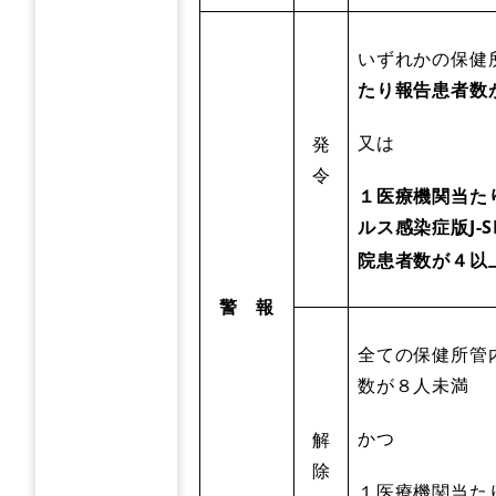
いずれかの保健
たり報告患者数
又は
発
令
１医療機関当た
ルス感染症版J-S
院患者数が４以
警 報
全ての保健所管
数が８人未満
かつ
解
除
１医療機関当た