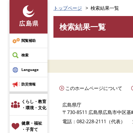
ペ
トップページ
検索結果一覧
ー
ジ
検索結果一覧
の
本
先
文
頭
閲覧補助
で
す
検索
。
Language
防災情報
このホームページについて
くらし・教育
広島県庁
・環境・文化
〒730-8511 広島県広島市中区基町
電話：082-228-2111（代表）
健康・福祉
・子育て