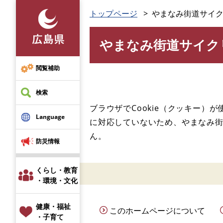
ペ
メ
トップページ
やまなみ街道サイ
ー
ニ
ジ
ュ
やまなみ街道サイク
の
ー
本
先
を
文
頭
飛
閲覧補助
で
ば
す
し
検索
。
て
ブラウザでCookie（クッキー）
本
Language
に対応していないため、やまなみ
文
ん。
へ
防災情報
くらし・教育
・環境・文化
健康・福祉
このホームページについて
・子育て