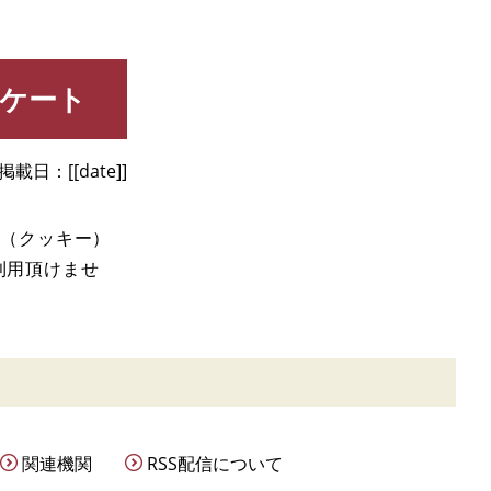
ケート
掲載日
[[date]]
e（クッキー）
利用頂けませ
関連機関
RSS配信について