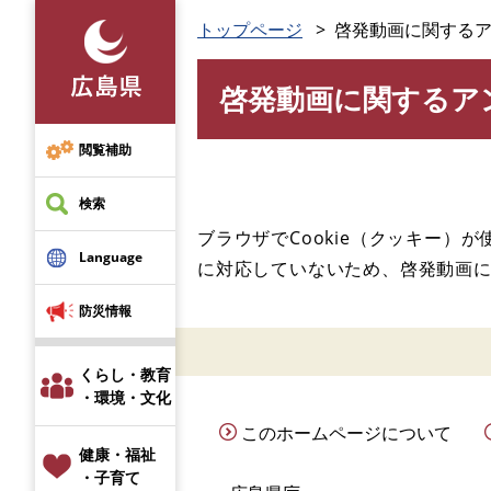
ペ
メ
トップページ
啓発動画に関する
ー
ニ
ジ
ュ
啓発動画に関するア
の
ー
本
先
を
文
頭
飛
閲覧補助
で
ば
す
し
検索
。
て
ブラウザでCookie（クッキー）
本
Language
に対応していないため、啓発動画
文
へ
防災情報
くらし・教育
・環境・文化
このホームページについて
健康・福祉
・子育て