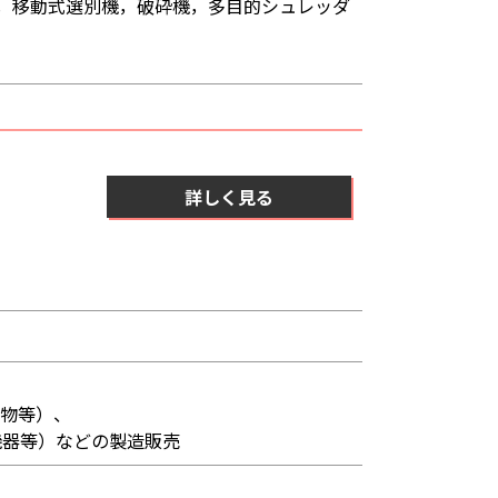
，移動式選別機，破砕機，多目的シュレッダ
詳しく見る
金物等）、
機器等）などの製造販売