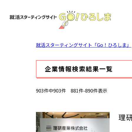
ペ
ー
ジ
の
先
頭
就活スターティングサイト「Go！ひろしま」
で
す。
本
企業情報検索結果一覧
文
903件中903件 881件-890件表示
理