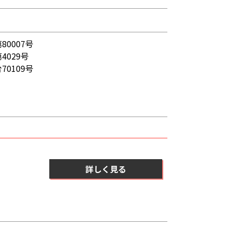
0007号
029号
0109号
詳しく見る