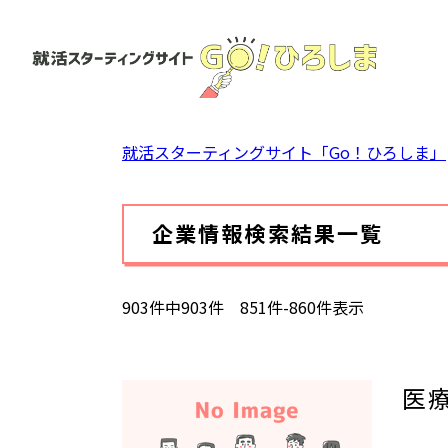
ペ
ー
ジ
の
先
頭
就活スターティングサイト「Go！ひろしま」
で
す。
本
企業情報検索結果一覧
文
903件中903件 851件-860件表示
医