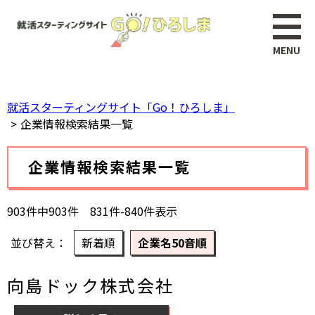
ペ
このページの本文へ
ー
ジ
の
先
頭
就活スターティングサイト「Go！ひろしま」
で
企業情報検索結果一覧
す。
本
企業情報検索結果一覧
文
903件中903件 831件-840件表示
並び替え
新着順
企業名50音順
向島ドック株式会社