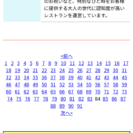
のお祝いなど、特別なひと時をお客様
に提供する大人の世代に認知度が高い
レストランを運営しています。
前へ
1
2
3
4
5
6
7
8
9
10
11
12
13
14
15
16
17
18
19
20
21
22
23
24
25
26
27
28
29
30
31
32
33
34
35
36
37
38
39
40
41
42
43
44
45
46
47
48
49
50
51
52
53
54
55
56
57
58
59
60
61
62
63
64
65
66
67
68
69
70
71
72
73
74
75
76
77
78
79
80
81
82
83
84
85
86
87
88
89
90
91
次へ