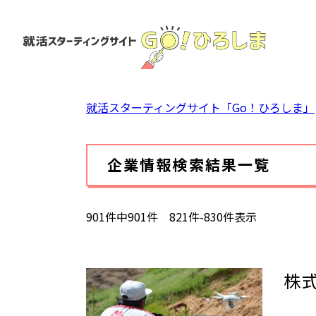
ペ
ー
ジ
の
先
頭
就活スターティングサイト「Go！ひろしま」
で
す。
本
企業情報検索結果一覧
文
901件中901件 821件-830件表示
株