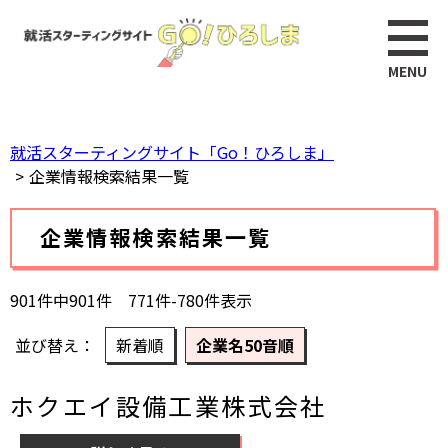
ペ
このページの本文へ
ー
ジ
の
先
頭
就活スターティングサイト「Go！ひろしま」
で
企業情報検索結果一覧
す。
本
企業情報検索結果一覧
文
901件中901件 771件-780件表示
並び替え
新着順
企業名50音順
ホクエイ設備工業株式会社