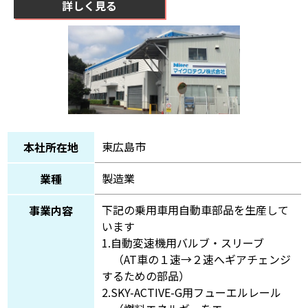
詳しく見る
東広島市
本社所在地
製造業
業種
下記の乗用車用自動車部品を生産して
事業内容
います
1.自動変速機用バルブ・スリーブ
（AT車の１速→２速へギアチェンジ
するための部品）
2.SKY-ACTIVE-G用フューエルレール