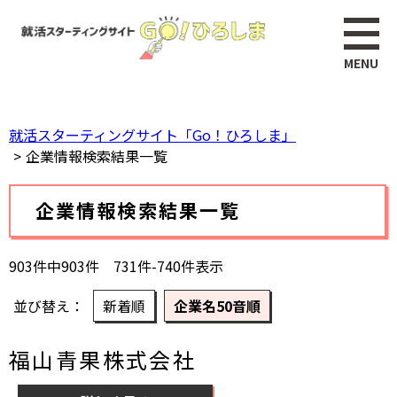
ペ
このページの本文へ
ー
ジ
の
先
頭
就活スターティングサイト「Go！ひろしま」
で
企業情報検索結果一覧
す。
本
企業情報検索結果一覧
文
903件中903件 731件-740件表示
並び替え
新着順
企業名50音順
福山青果株式会社