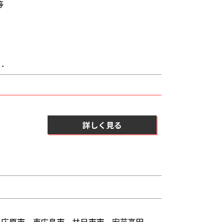
等
．．
詳しく見る
庄原市、東広島市、廿日市市、安芸高田