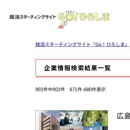
ペ
ー
ジ
の
先
頭
就活スターティングサイト「Go！ひろしま」
で
す。
本
企業情報検索結果一覧
文
903件中903件 671件-680件表示
広