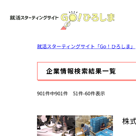
ペ
ー
ジ
の
先
頭
就活スターティングサイト「Go！ひろしま」
で
す。
本
企業情報検索結果一覧
文
901件中901件 51件-60件表示
株