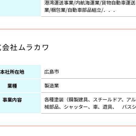
港湾運送事業/内航海運業/貨物自動車運送
業/梱包業/自動車部品組立/．．．
式会社ムラカワ
広島市
本社所在地
製造業
業種
各種塗装（鋼製建具、スチールドア、ア
事業内容
械部品、シャッター、車、遊具、 バス