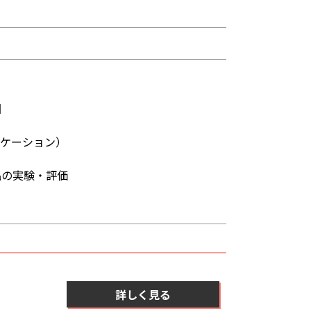
図
リケーション）
品の実験・評価
．
詳しく見る