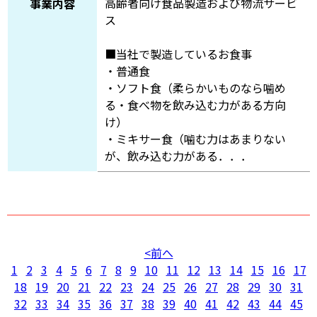
高齢者向け食品製造および物流サービ
事業内容
ス
■当社で製造しているお食事
・普通食
・ソフト食（柔らかいものなら噛め
る・食べ物を飲み込む力がある方向
け）
・ミキサー食（噛む力はあまりない
が、飲み込む力がある．．．
前へ
1
2
3
4
5
6
7
8
9
10
11
12
13
14
15
16
17
18
19
20
21
22
23
24
25
26
27
28
29
30
31
32
33
34
35
36
37
38
39
40
41
42
43
44
45