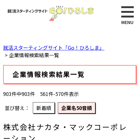
ペ
このページの本文へ
ー
ジ
の
先
頭
就活スターティングサイト「Go！ひろしま」
で
企業情報検索結果一覧
す。
本
企業情報検索結果一覧
文
903件中903件 561件-570件表示
並び替え
新着順
企業名50音順
株式会社ナカタ・マックコーポレ
ーション