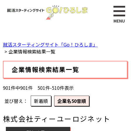
ペ
このページの本文へ
ー
ジ
の
先
頭
就活スターティングサイト「Go！ひろしま」
で
企業情報検索結果一覧
す。
本
企業情報検索結果一覧
文
901件中901件 501件-510件表示
並び替え
新着順
企業名50音順
株式会社ティーユーロジネット