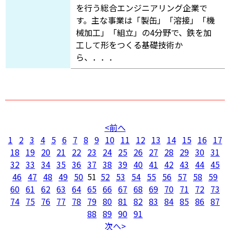
を行う総合エンジニアリング企業で
す。主な事業は「製缶」「溶接」「機
械加工」「組立」の4分野で、鉄を加
工して形をつくる基礎技術か
ら、．．．
前へ
1
2
3
4
5
6
7
8
9
10
11
12
13
14
15
16
17
18
19
20
21
22
23
24
25
26
27
28
29
30
31
32
33
34
35
36
37
38
39
40
41
42
43
44
45
46
47
48
49
50
51
52
53
54
55
56
57
58
59
60
61
62
63
64
65
66
67
68
69
70
71
72
73
74
75
76
77
78
79
80
81
82
83
84
85
86
87
88
89
90
91
次へ