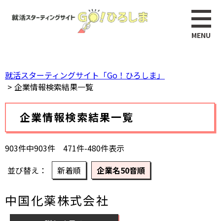
ペ
このページの本文へ
ー
ジ
の
先
頭
就活スターティングサイト「Go！ひろしま」
で
企業情報検索結果一覧
す。
本
企業情報検索結果一覧
文
903件中903件 471件-480件表示
並び替え
新着順
企業名50音順
中国化薬株式会社