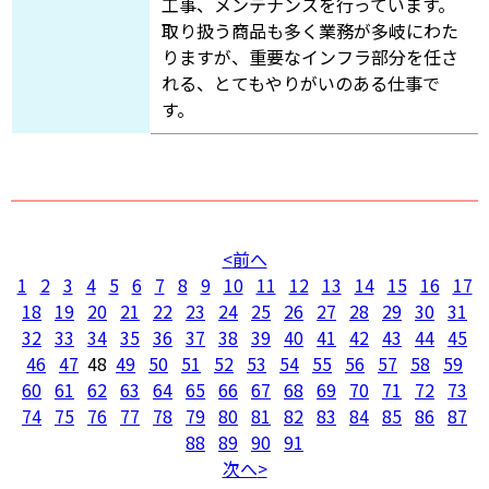
工事、メンテナンスを行っています。
取り扱う商品も多く業務が多岐にわた
りますが、重要なインフラ部分を任さ
れる、とてもやりがいのある仕事で
す。
前へ
1
2
3
4
5
6
7
8
9
10
11
12
13
14
15
16
17
18
19
20
21
22
23
24
25
26
27
28
29
30
31
32
33
34
35
36
37
38
39
40
41
42
43
44
45
46
47
48
49
50
51
52
53
54
55
56
57
58
59
60
61
62
63
64
65
66
67
68
69
70
71
72
73
74
75
76
77
78
79
80
81
82
83
84
85
86
87
88
89
90
91
次へ