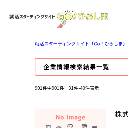
ペ
ー
ジ
の
先
頭
就活スターティングサイト「Go！ひろしま」
で
す。
本
企業情報検索結果一覧
文
901件中901件 31件-40件表示
株