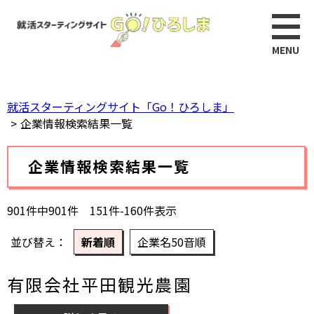
ペ
このページの本文へ
ー
ジ
の
先
頭
就活スターティングサイト「Go！ひろしま」
で
企業情報検索結果一覧
す。
本
企業情報検索結果一覧
文
901件中901件 151件-160件表示
並び替え
新着順
企業名50音順
有限会社平田観光農園