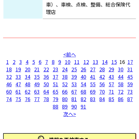
車）、車検、点検、整備、総合保険代
理店
前へ
1
2
3
4
5
6
7
8
9
10
11
12
13
14
15
16
17
18
19
20
21
22
23
24
25
26
27
28
29
30
31
32
33
34
35
36
37
38
39
40
41
42
43
44
45
46
47
48
49
50
51
52
53
54
55
56
57
58
59
60
61
62
63
64
65
66
67
68
69
70
71
72
73
74
75
76
77
78
79
80
81
82
83
84
85
86
87
88
89
90
91
次へ