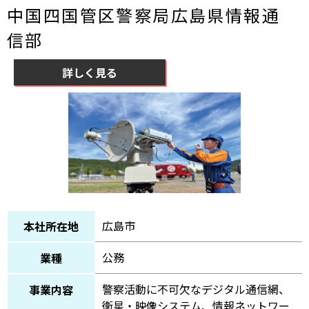
中国四国管区警察局広島県情報通
信部
詳しく見る
広島市
本社所在地
公務
業種
警察活動に不可欠なデジタル通信網、
事業内容
衛星・映像システム、情報ネットワー