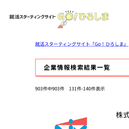
ペ
ー
ジ
の
先
頭
就活スターティングサイト「Go！ひろしま」
で
す。
本
企業情報検索結果一覧
文
903件中903件 131件-140件表示
株