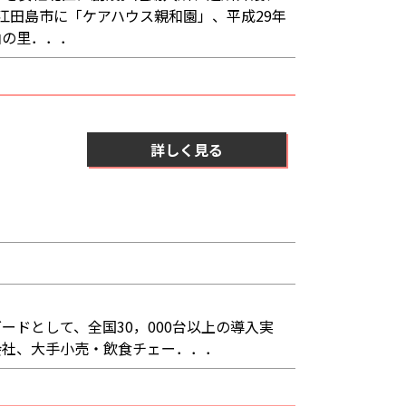
江田島市に「ケアハウス親和園」、平成29年
山の里．．．
詳しく見る
）
ドとして、全国30，000台以上の導入実
会社、大手小売・飲食チェー．．．