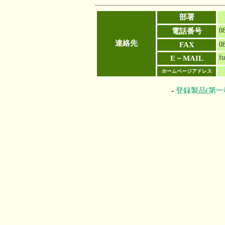
部署
0
電話番号
連絡先
FAX
0
f
E－MAIL
ホームページアドレス
-
登録製品(第一