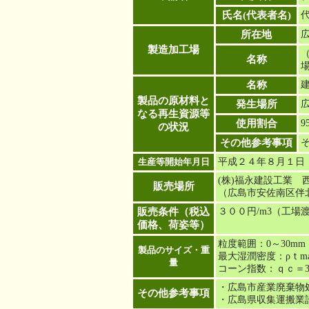
氏名(代表者名)
所在地
広
製造加工場
名称
名称
製品の原材料と
発生場所
なる再生資源等
使用割合
9
の状況
その他参考事項
生産等開始年月日
平成２４年８月１日
(株)福永建設工業
販売場所
（広島市安佐南区伴北四
販売条件（税込
３００円/m3（工場
価格、荷姿等）
粒度範囲：0～30mm
製品のサイズ・重
最大湿潤密度：ρｔmax＝
量
コーン指数：ｑｃ＝3,0
・広島市産業廃棄物処分
その他参考事項
・広島県収集運搬業許可