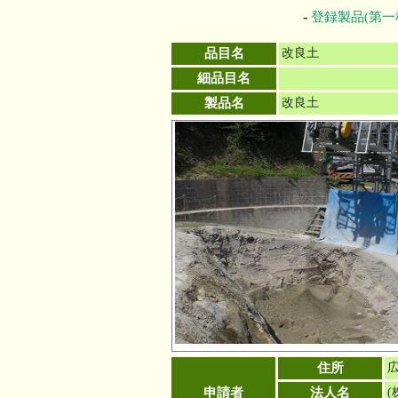
-
登録製品(第一
品目名
改良土
細品目名
製品名
改良土
住所
広
申請者
法人名
(