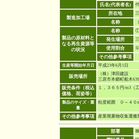
氏名(代表者名)
所在地
三
製造加工場
名称
名称
製品の原材料と
発生場所
なる再生資源等
使用割合
の状況
その他参考事項
生産等開始年月日
平成23年6月1日
（株）津田建設
販売場所
三原市本郷町船木639
販売条件（税込
１，３６５円/m3（
価格、荷姿等）
製品のサイズ・重
粒度範囲 ０～４０
量
その他参考事項
産業廃棄物収集運搬
部署