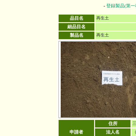
-
登録製品(第一
品目名
再生土
細品目名
製品名
再生土
住所
三
申請者
法人名