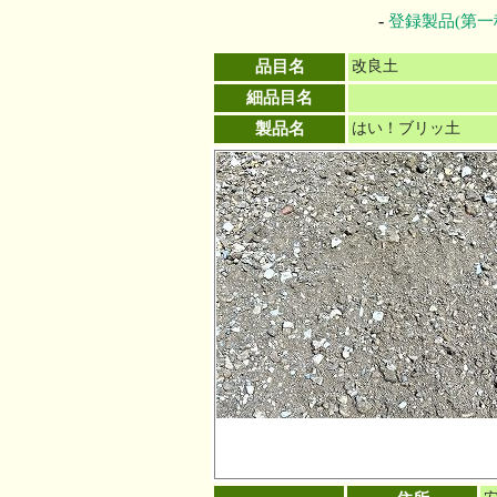
-
登録製品(第一
品目名
改良土
細品目名
製品名
はい！ブリッ土