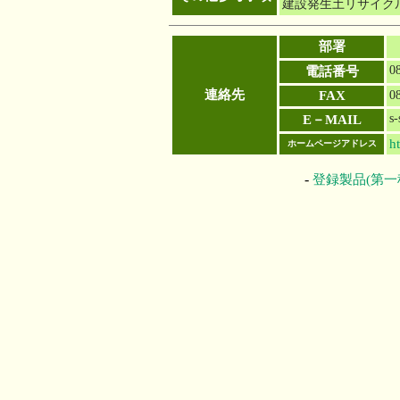
建設発生土リサイク
部署
0
電話番号
連絡先
FAX
0
s-
E－MAIL
ht
ホームページアドレス
-
登録製品(第一