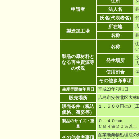
住所
申請者
法人名
氏名(代表者名)
所在地
広
製造加工場
名称
名称
製品の原材料と
発生場所
なる再生資源等
の状況
使用割合
その他参考事項
生産等開始年月日
平成23年7月1日
販売場所
広島市安佐北区大林
販売条件（税込
１，５００円/m3（
価格、荷姿等）
製品のサイズ・重
０～４０mm
量
ＣＢＲ値２０％以上
産業廃棄物処理法の
その他参考事項