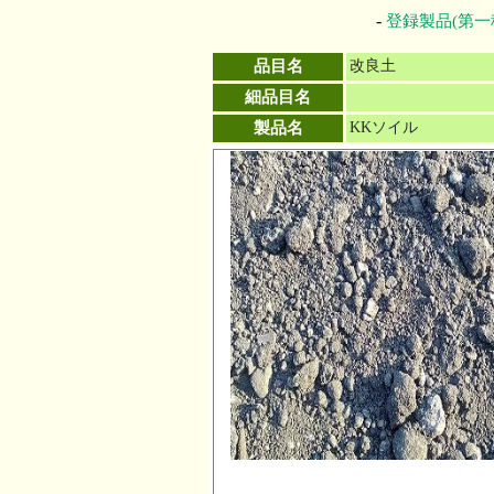
-
登録製品(第一
品目名
改良土
細品目名
製品名
KKソイル