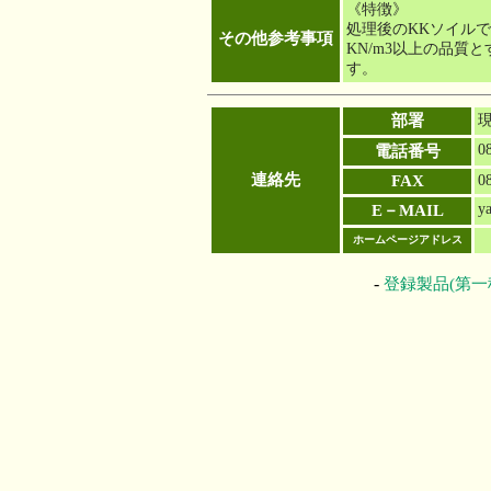
《特徴》
処理後のKKソイル
その他参考事項
KN/m3以上の品質
す。
部署
0
電話番号
連絡先
FAX
0
y
E－MAIL
ホームページアドレス
-
登録製品(第一