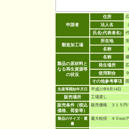
住所
申請者
法人名
氏名(代表者名)
所在地
製造加工場
名称
名称
製品の原材料と
発生場所
なる再生資源等
使用割合
の状況
その他参考事項
生産等開始年月日
平成21年8月14日
販売場所
工場渡し
販売条件（税込
販売価格 ３１５円/
価格、荷姿等）
製品のサイズ・重
最大粒径 ４０mm
量