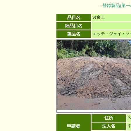
-
登録製品(第一
品目名
改良土
細品目名
製品名
エッチ・ジェイ・ソ
住所
申請者
法人名