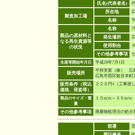
氏名(代表者名)
所在地
製造加工場
名称
名称
製品の原材料と
発生場所
なる再生資源等
使用割合
の状況
その他参考事項
生産等開始年月日
平成20年7月1日
平和実業（株） 広
販売場所
広島市西区観音本町2-1
販売条件（税込
２２０円/t（工事渡
価格、荷姿等）
製品のサイズ・重
１０m/m～３５m/m
量
その他参考事項
廃棄物処理法の処分
部署
0
電話番号