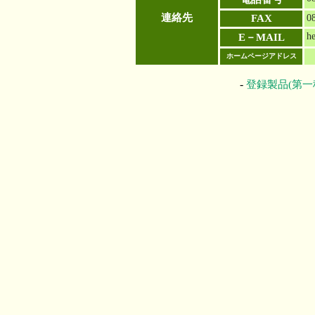
連絡先
FAX
0
he
E－MAIL
ホームページアドレス
-
登録製品(第一