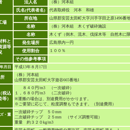
者
法人名
（株）河本組
氏名(代表者名)
代表取締役 河本 和雄
所在地
山県郡安芸太田町大字川手字田之原1496番
工場
名称
（株）河本組 木くず破砕施設
名称
木くず（倒木、流木、伐採木等 自然木に
材料と
発生場所
広島県内一円
資源等
使用割合
１００％
況
その他参考事項
年月日
平成13年８月17日
（株）河本組
場所
山県郡安芸太田町大字遊谷665番地1
８４０円/m3 （一次破砕）
（税込
１，６８０円/m3 （二次破砕）
姿等）
※運搬の場合は、別途費用がかかります。
※ご要望に応じて、粒度調整もできます。（別途費用）
一次破砕チップ ５０mm
ズ・重
二次破砕チップ ２５mm （サイズ調整可能）
重量 約３２０kg/m3