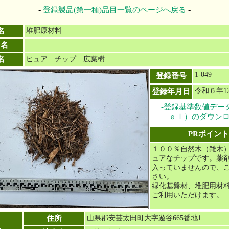
-
-
登録製品(第一種)品目一覧のページへ戻る
名
堆肥原材料
目名
名
ピュア チップ 広葉樹
1-049
登録番号
令和６年1
登録年月日
-登録基準数値デー
ｅｌ）のダウンロ
PRポイント
１００％自然木（雑木
ュアなチップです。薬
入っていませんので、
さい。
緑化基盤材、堆肥用材
ご利用いただけます。
住所
山県郡安芸太田町大字遊谷665番地1