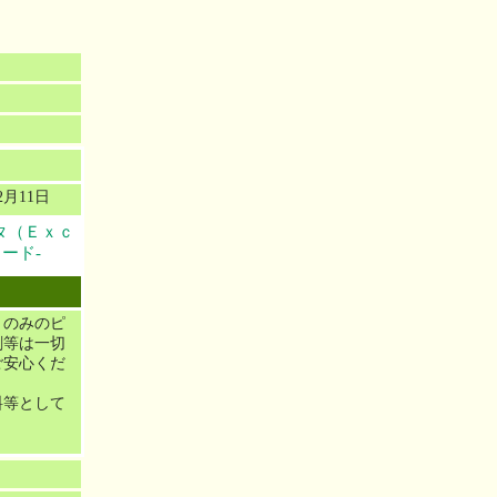
2月11日
タ（Ｅｘｃ
ード-
）のみのピ
剤等は一切
ご安心くだ
料等として