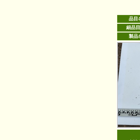
品目
細品
製品