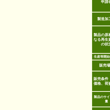
申請
製造加
製品の原
なる再生
の状
生産等開始
販売
販売条件
価格、荷
製品のサイ
量