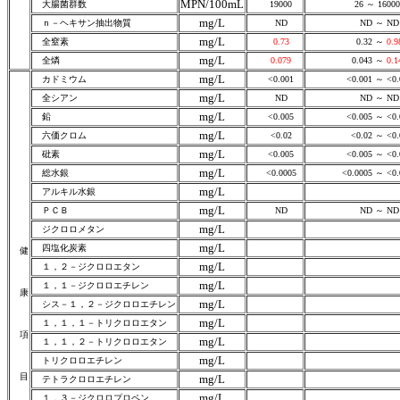
MPN/100mL
大腸菌群数
19000
26 ～ 16000
mg/L
ｎ－ヘキサン抽出物質
ND
ND ～ ND
mg/L
全窒素
0.73
0.32 ～
0.9
mg/L
全燐
0.079
0.043 ～
0.1
mg/L
カドミウム
<0.001
<0.001 ～ <0.
mg/L
全シアン
ND
ND ～ ND
mg/L
鉛
<0.005
<0.005 ～ <0.
mg/L
六価クロム
<0.02
<0.02 ～ <0.
mg/L
砒素
<0.005
<0.005 ～ <0.
mg/L
総水銀
<0.0005
<0.0005 ～ <0.
mg/L
アルキル水銀
mg/L
ＰＣＢ
ND
ND ～ ND
mg/L
ジクロロメタン
mg/L
四塩化炭素
健
mg/L
１，２－ジクロロエタン
mg/L
１，１－ジクロロエチレン
康
mg/L
シス－１，２－ジクロロエチレン
mg/L
１，１，１－トリクロロエタン
項
mg/L
１，１，２－トリクロロエタン
mg/L
トリクロロエチレン
目
mg/L
テトラクロロエチレン
mg/L
１，３－ジクロロプロペン