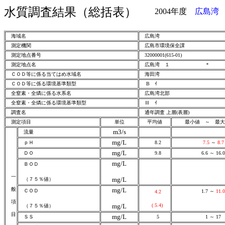
水質調査結果（総括表）
2004年度
広島湾
海域名
広島湾
測定機関
広島市環境保全課
測定地点番号
32000001(615-01)
測定地点名
広島湾 １
ＣＯＤ等に係る当てはめ水域名
海田湾
ＣＯＤ等に係る環境基準類型
B ｲ
全窒素・全燐に係る水系名
広島湾北部
全窒素・全燐に係る環境基準類型
Ⅲ ｲ
調査名
通年調査 上層(表層)
測定項目
単位
平均値
最小値 ～ 最
m3/s
流量
mg/L
ｐＨ
8.2
7.5
～
8.7
mg/L
ＤＯ
9.8
6.6 ～ 16.0
mg/L
ＢＯＤ
一
mg/L
（７５％値）
般
mg/L
ＣＯＤ
1.7 ～
11.0
4.2
項
mg/L
( 5.4)
（７５％値）
目
mg/L
ＳＳ
5
1 ～ 17