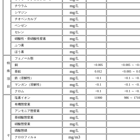
mg/L
チウラム
mg/L
シマジン
mg/L
チオベンカルブ
mg/L
ベンゼン
mg/L
セレン
mg/L
硝酸性・亜硝酸性窒素
mg/L
ふつ素
mg/L
ほう素
mg/L
フェノール類
特
mg/L
銅
<0.005
<0.005 ～ <0.
殊
mg/L
亜鉛
0.012
<0.005 ～ 0.0
mg/L
鉄（溶解性）
<0.1
<0.1 ～ <0.
項
mg/L
マンガン（溶解性）
<0.1
<0.1 ～ <0.
目
mg/L
クロム
<0.1
<0.1 ～ <0.
mg/L
塩素イオン
11900
986 ～ 1710
mg/L
有機態窒素
mg/L
アンモニア態窒素
mg/L
亜硝酸態窒素
mg/L
硝酸態窒素
mg/L
燐酸態燐
そ
mg/m3
クロロフィルａ