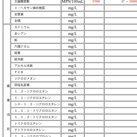
MPN/100mL
大腸菌群数
37000
17 ～
33000
mg/L
ｎ－ヘキサン抽出物質
mg/L
全窒素
mg/L
全燐
mg/L
カドミウム
mg/L
全シアン
mg/L
鉛
mg/L
六価クロム
mg/L
砒素
mg/L
総水銀
mg/L
アルキル水銀
mg/L
ＰＣＢ
mg/L
ジクロロメタン
mg/L
四塩化炭素
健
mg/L
１，２－ジクロロエタン
mg/L
１，１－ジクロロエチレン
康
mg/L
シス－１，２－ジクロロエチレン
mg/L
１，１，１－トリクロロエタン
項
mg/L
１，１，２－トリクロロエタン
mg/L
トリクロロエチレン
目
mg/L
テトラクロロエチレン
mg/L
１，３－ジクロロプロペン