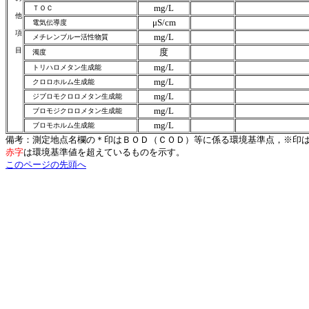
mg/L
ＴＯＣ
他
μS/cm
電気伝導度
項
mg/L
メチレンブルー活性物質
目
度
濁度
mg/L
トリハロメタン生成能
mg/L
クロロホルム生成能
mg/L
ジブロモクロロメタン生成能
mg/L
ブロモジクロロメタン生成能
mg/L
ブロモホルム生成能
備考：測定地点名欄の＊印はＢＯＤ（ＣＯＤ）等に係る環境基準点，※印
赤字
は環境基準値を超えているものを示す。
このページの先頭へ