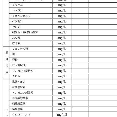
mg/L
チウラム
mg/L
シマジン
mg/L
チオベンカルブ
mg/L
ベンゼン
mg/L
セレン
mg/L
硝酸性・亜硝酸性窒素
mg/L
ふつ素
mg/L
ほう素
mg/L
フェノール類
特
mg/L
銅
殊
mg/L
亜鉛
mg/L
鉄（溶解性）
項
mg/L
マンガン（溶解性）
目
mg/L
クロム
mg/L
塩素イオン
mg/L
有機態窒素
mg/L
アンモニア態窒素
mg/L
亜硝酸態窒素
mg/L
硝酸態窒素
mg/L
燐酸態燐
そ
mg/m3
クロロフィルａ
の