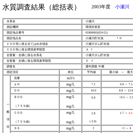
水質調査結果（総括表）
2003年度
小瀬川
水系名
小瀬川
測定機関
環境対策室
測定地点番号
01800005(024-52)
測定地点名
小瀬川貯水池
ＣＯＤ等に係る当てはめ水域名
小瀬川ダム貯水池
ＣＯＤ等に係る環境基準類型
A ｲ
全窒素・全燐に係る水系名
小瀬川ダム貯水池
全窒素・全燐に係る環境基準類型
Ⅱ ﾊ
調査名
通年調査 中層
測定項目
単位
平均値
最小値 ～ 最
m3/s
流量
mg/L
ｐＨ
7.2
6.8 ～ 7.5
mg/L
ＤＯ
10.0
8.8 ～ 13.0
mg/L
ＢＯＤ
<0.5 ～ 2.
0.8
一
mg/L
（７５％値）
般
mg/L
ＣＯＤ
1.7 ～
4.6
2.8
項
mg/L
( 3.0)
（７５％値）
目
mg/L
ＳＳ
2
<1 ～ 4