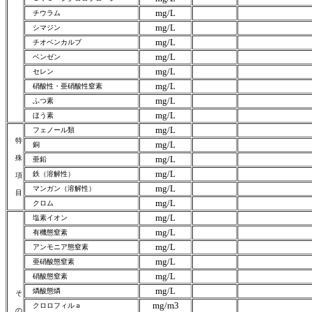
mg/L
チウラム
mg/L
シマジン
mg/L
チオベンカルブ
mg/L
ベンゼン
mg/L
セレン
mg/L
硝酸性・亜硝酸性窒素
mg/L
ふつ素
mg/L
ほう素
mg/L
フェノール類
特
mg/L
銅
殊
mg/L
亜鉛
mg/L
鉄（溶解性）
項
mg/L
マンガン（溶解性）
目
mg/L
クロム
mg/L
塩素イオン
mg/L
有機態窒素
mg/L
アンモニア態窒素
mg/L
亜硝酸態窒素
mg/L
硝酸態窒素
mg/L
燐酸態燐
そ
mg/m3
クロロフィルａ
の