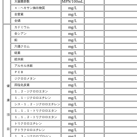
MPN/100mL
大腸菌群数
mg/L
ｎ－ヘキサン抽出物質
mg/L
全窒素
mg/L
全燐
mg/L
カドミウム
mg/L
全シアン
mg/L
鉛
mg/L
六価クロム
mg/L
砒素
mg/L
総水銀
mg/L
アルキル水銀
mg/L
ＰＣＢ
mg/L
ジクロロメタン
mg/L
四塩化炭素
健
mg/L
１，２－ジクロロエタン
mg/L
１，１－ジクロロエチレン
康
mg/L
シス－１，２－ジクロロエチレン
mg/L
１，１，１－トリクロロエタン
項
mg/L
１，１，２－トリクロロエタン
mg/L
トリクロロエチレン
目
mg/L
テトラクロロエチレン
mg/L
１，３－ジクロロプロペン