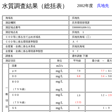
水質調査結果（総括表）
2002年度
呉地先
海域名
呉地先
測定機関
呉市環境管理課
測定地点番号
33000001(606-51)
測定地点名
呉地先 
ＣＯＤ等に係る当てはめ水域名
呉地先海域（三）
ＣＯＤ等に係る環境基準類型
A ｲ
全窒素・全燐に係る水系名
呉地先海域
全窒素・全燐に係る環境基準類型
Ⅱ ｲ
調査名
通年調査 下層
測定項目
単位
平均値
最小値 ～ 最
m3/s
流量
mg/L
ｐＨ
7.9
7.7
～ 8.1
mg/L
ＤＯ
6.8
3.4
～ 9.8
mg/L
ＢＯＤ
一
mg/L
（７５％値）
般
mg/L
ＣＯＤ
1.2 ～
2.9
1.9
項
mg/L
( 2.2)
（７５％値）
目
mg/L
ＳＳ
3
1 ～ 9