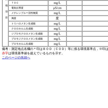
mg/L
ＴＯＣ
他
μS/cm
電気伝導度
項
mg/L
メチレンブルー活性物質
目
度
濁度
mg/L
トリハロメタン生成能
mg/L
クロロホルム生成能
mg/L
ジブロモクロロメタン生成能
mg/L
ブロモジクロロメタン生成能
mg/L
ブロモホルム生成能
備考：測定地点名欄の＊印はＢＯＤ（ＣＯＤ）等に係る環境基準点，※印
赤字
は環境基準値を超えているものを示す。
このページの先頭へ