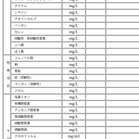
mg/L
チウラム
mg/L
シマジン
mg/L
チオベンカルブ
mg/L
ベンゼン
mg/L
セレン
mg/L
硝酸性・亜硝酸性窒素
mg/L
ふつ素
mg/L
ほう素
mg/L
フェノール類
特
mg/L
銅
殊
mg/L
亜鉛
mg/L
鉄（溶解性）
項
mg/L
マンガン（溶解性）
目
mg/L
クロム
mg/L
塩素イオン
mg/L
有機態窒素
mg/L
アンモニア態窒素
mg/L
亜硝酸態窒素
mg/L
硝酸態窒素
mg/L
燐酸態燐
そ
mg/m3
クロロフィルａ
の