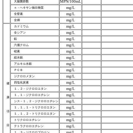
MPN/100mL
大腸菌群数
mg/L
ｎ－ヘキサン抽出物質
mg/L
全窒素
mg/L
全燐
mg/L
カドミウム
mg/L
全シアン
mg/L
鉛
mg/L
六価クロム
mg/L
砒素
mg/L
総水銀
mg/L
アルキル水銀
mg/L
ＰＣＢ
mg/L
ジクロロメタン
mg/L
四塩化炭素
健
mg/L
１，２－ジクロロエタン
mg/L
１，１－ジクロロエチレン
康
mg/L
シス－１，２－ジクロロエチレン
mg/L
１，１，１－トリクロロエタン
項
mg/L
１，１，２－トリクロロエタン
mg/L
トリクロロエチレン
目
mg/L
テトラクロロエチレン
mg/L
１，３－ジクロロプロペン