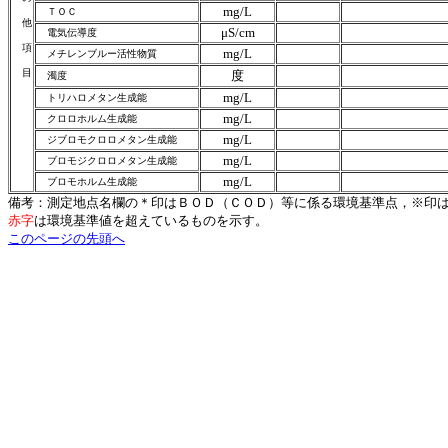
mg/L
ＴＯＣ
他
μS/cm
電気伝導度
項
mg/L
メチレンブルー活性物質
目
度
濁度
mg/L
トリハロメタン生成能
mg/L
クロロホルム生成能
mg/L
ジブロモクロロメタン生成能
mg/L
ブロモジクロロメタン生成能
mg/L
ブロモホルム生成能
備考：測定地点名欄の＊印はＢＯＤ（ＣＯＤ）等に係る環境基準点，※印
赤字
は環境基準値を超えているものを示す。
このページの先頭へ