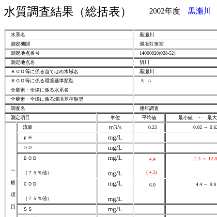
水質調査結果（総括表）
2002年度
黒瀬川
水系名
黒瀬川
測定機関
環境対策室
測定地点番号
14000020(028-52)
測定地点名
切
ＢＯＤ等に係る当てはめ水域名
黒瀬川
ＢＯＤ等に係る環境基準類型
A ﾊ
全窒素・全燐に係る水系名
全窒素・全燐に係る環境基準類型
調査名
通年調査
測定項目
単位
平均値
最小値 ～ 最
m3/s
流量
0.23
0.02 ～ 0.6
mg/L
ｐＨ
mg/L
ＤＯ
mg/L
ＢＯＤ
2.3
～
12.0
4.4
一
mg/L
( 4.3)
（７５％値）
般
mg/L
ＣＯＤ
4.4 ～ 9.9
6.0
項
mg/L
（７５％値）
目
mg/L
ＳＳ